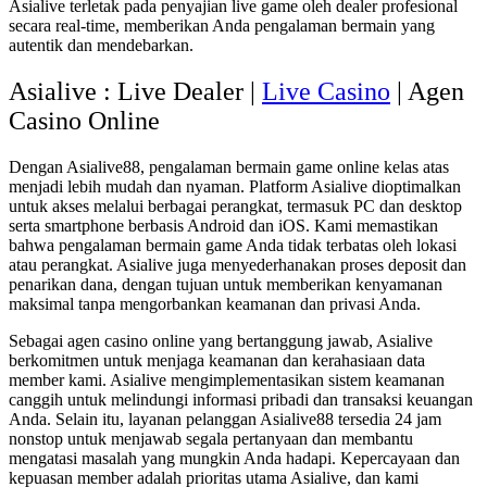
Asialive terletak pada penyajian live game oleh dealer profesional
secara real-time, memberikan Anda pengalaman bermain yang
autentik dan mendebarkan.
Asialive : Live Dealer |
Live Casino
| Agen
Casino Online
Dengan Asialive88, pengalaman bermain game online kelas atas
menjadi lebih mudah dan nyaman. Platform Asialive dioptimalkan
untuk akses melalui berbagai perangkat, termasuk PC dan desktop
serta smartphone berbasis Android dan iOS. Kami memastikan
bahwa pengalaman bermain game Anda tidak terbatas oleh lokasi
atau perangkat. Asialive juga menyederhanakan proses deposit dan
penarikan dana, dengan tujuan untuk memberikan kenyamanan
maksimal tanpa mengorbankan keamanan dan privasi Anda.
Sebagai agen casino online yang bertanggung jawab, Asialive
berkomitmen untuk menjaga keamanan dan kerahasiaan data
member kami. Asialive mengimplementasikan sistem keamanan
canggih untuk melindungi informasi pribadi dan transaksi keuangan
Anda. Selain itu, layanan pelanggan Asialive88 tersedia 24 jam
nonstop untuk menjawab segala pertanyaan dan membantu
mengatasi masalah yang mungkin Anda hadapi. Kepercayaan dan
kepuasan member adalah prioritas utama Asialive, dan kami