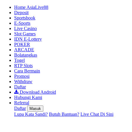
Home AsiaLive88
Deposit
Sportsbook
E-Sports
Live Casino
Slot Games
IDN E-Lottery
POKER
ARCADE
Bolatangkas
Togel
RTP Slots
Cara Bermain
Promosi
Withdraw
Daftar
Download Android
Hubungi Kami
Referral
Daftar
Masuk
Lupa Kata Sandi?
Butuh Bantuan?
Live Chat Di Sini