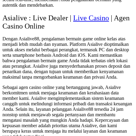
autentik dan mendebarkan.
Asialive : Live Dealer |
Live Casino
| Agen
Casino Online
Dengan Asialive88, pengalaman bermain game online kelas atas
menjadi lebih mudah dan nyaman. Platform Asialive dioptimalkan
untuk akses melalui berbagai perangkat, termasuk PC dan desktop
serta smartphone berbasis Android dan iOS. Kami memastikan
bahwa pengalaman bermain game Anda tidak terbatas oleh lokasi
atau perangkat. Asialive juga menyederhanakan proses deposit dan
penarikan dana, dengan tujuan untuk memberikan kenyamanan
maksimal tanpa mengorbankan keamanan dan privasi Anda.
Sebagai agen casino online yang bertanggung jawab, Asialive
berkomitmen untuk menjaga keamanan dan kerahasiaan data
member kami. Asialive mengimplementasikan sistem keamanan
canggih untuk melindungi informasi pribadi dan transaksi keuangan
Anda. Selain itu, layanan pelanggan Asialive88 tersedia 24 jam
nonstop untuk menjawab segala pertanyaan dan membantu
mengatasi masalah yang mungkin Anda hadapi. Kepercayaan dan
kepuasan member adalah prioritas utama Asialive, dan kami
berupaya keras untuk menjaga itu melalui layanan dan keamanan