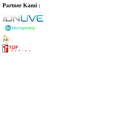
Partner Kami :