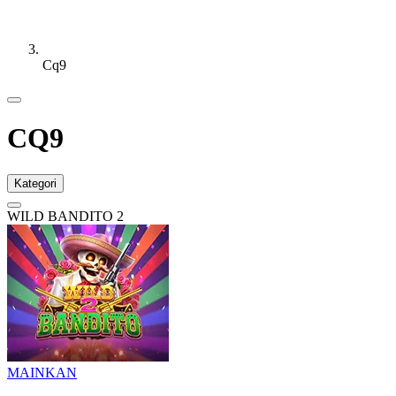
Cq9
CQ9
Kategori
WILD BANDITO 2
MAINKAN