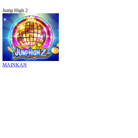
Jump High 2
MAINKAN