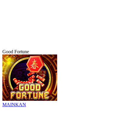
Good Fortune
MAINKAN