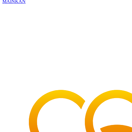
MAINKAN