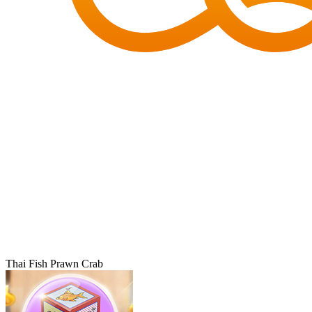
Thai Fish Prawn Crab