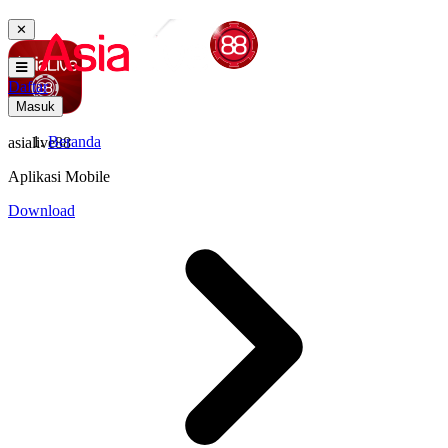
✕
Daftar
Masuk
Beranda
asialive88
Aplikasi Mobile
Download