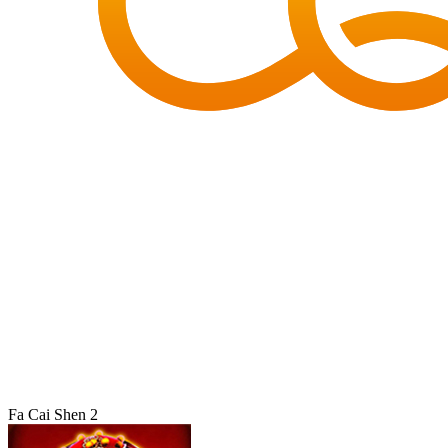
Fa Cai Shen 2